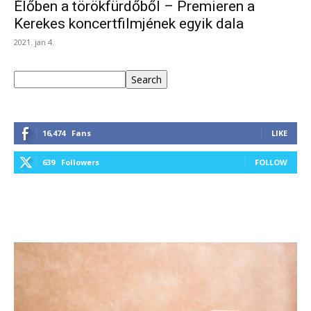
Élőben a törökfürdőből – Premieren a
Kerekes koncertfilmjének egyik dala
2021. jan 4.
Keresés
Search
16,474
Fans
LIKE
639
Followers
FOLLOW