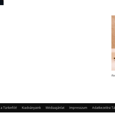
Re
 Türkinfót!
Kiadványaink
Médiaajánlat
Impresszum
Adatkezelési Tá