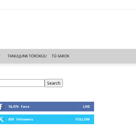
TANULJUNK TÖRÖKÜL!
TŰ-SAROK
eresés
Search
16,474
Fans
LIKE
639
Followers
FOLLOW