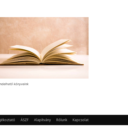
ndelhető könyveink
jékoztató
ÁSZF
Alapítvány
Rólunk
Kapcsolat