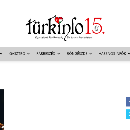
GASZTRO
PÁRBESZÉD
BÖNGÉSZDE
HASZNOS INFÓK
Türkinfo
K