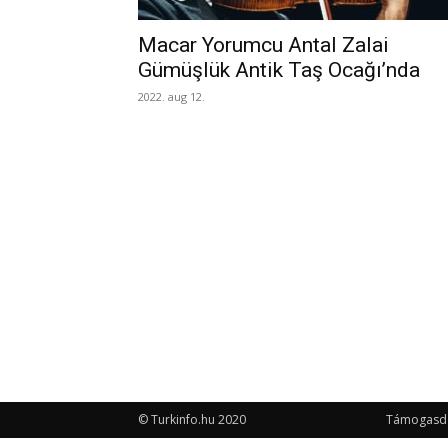
Macar Yorumcu Antal Zalai
Gümüşlük Antik Taş Ocağı’nda
2022. aug 12.
© Turkinfo.hu 2020
Támogasd a