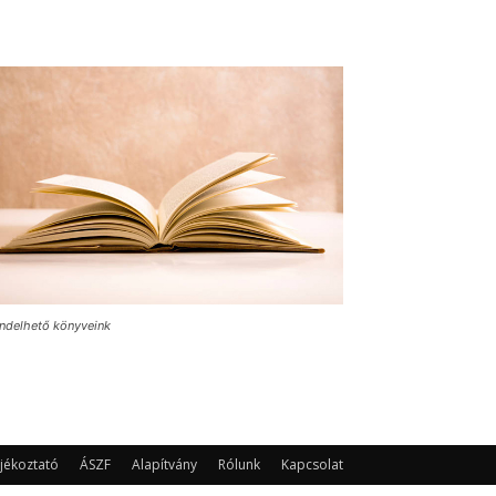
ndelhető könyveink
jékoztató
ÁSZF
Alapítvány
Rólunk
Kapcsolat