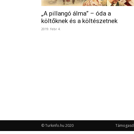
„A pillangó álma” – óda a
költőknek és a költészetnek
2019. febr 4.
© Turkinfo.hu 2020
Támogasd a