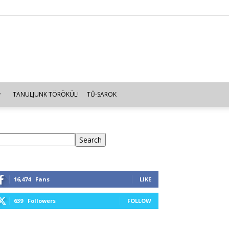
TANULJUNK TÖRÖKÜL!
TŰ-SAROK
eresés
Search
16,474
Fans
LIKE
639
Followers
FOLLOW