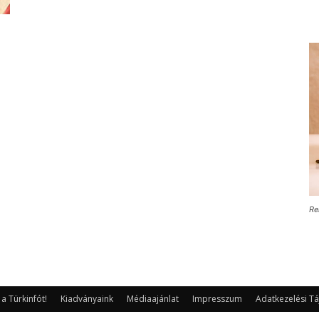
Re
 Türkinfót!
Kiadványaink
Médiaajánlat
Impresszum
Adatkezelési Tá