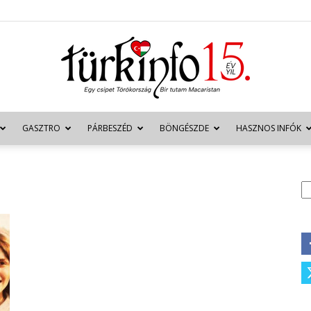
GASZTRO
PÁRBESZÉD
BÖNGÉSZDE
HASZNOS INFÓK
Türkinfo
K