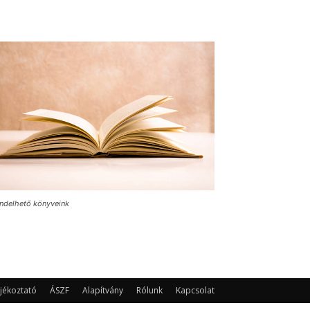
ndelhető könyveink
jékoztató
ÁSZF
Alapítvány
Rólunk
Kapcsolat