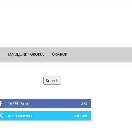
TANULJUNK TÖRÖKÜL!
TŰ-SAROK
eresés
Search
16,474
Fans
LIKE
639
Followers
FOLLOW