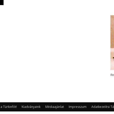
Re
 Türkinfót!
Kiadványaink
Médiaajánlat
Impresszum
Adatkezelési Tá