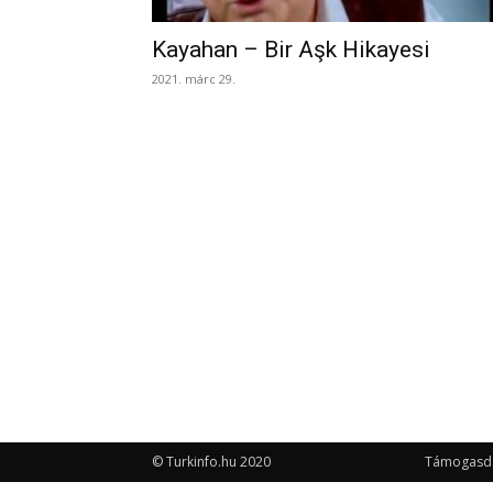
Kayahan – Bir Aşk Hikayesi
2021. márc 29.
© Turkinfo.hu 2020
Támogasd a