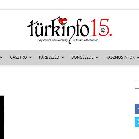
GASZTRO
PÁRBESZÉD
BÖNGÉSZDE
HASZNOS INFÓK
Türkinfo
K