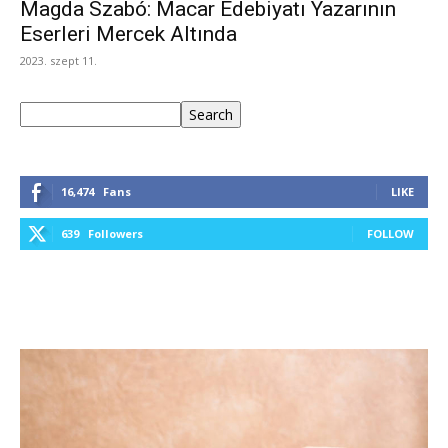
Magda Szabó: Macar Edebiyatı Yazarının
Eserleri Mercek Altında
2023. szept 11.
Keresés
Search
16,474
Fans
LIKE
639
Followers
FOLLOW