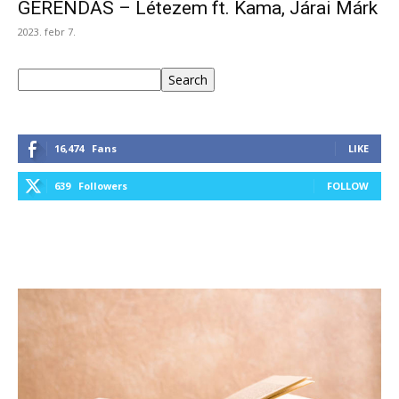
GERENDĀS – Létezem ft. Kama, Járai Márk
2023. febr 7.
Keresés
Search
16,474
Fans
LIKE
639
Followers
FOLLOW