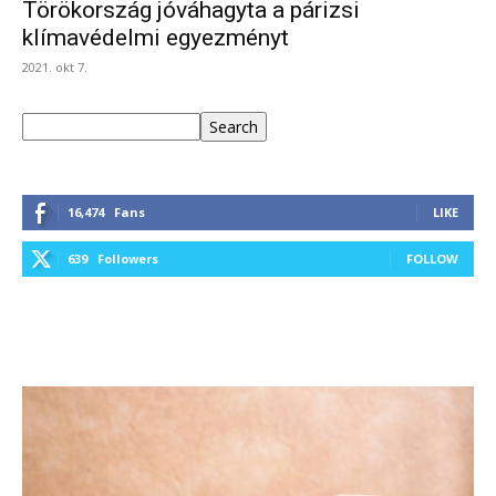
Törökország jóváhagyta a párizsi
klímavédelmi egyezményt
2021. okt 7.
Keresés
Search
16,474
Fans
LIKE
639
Followers
FOLLOW