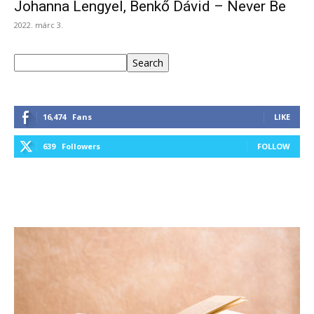
Johanna Lengyel, Benkő Dávid – Never Be
2022. márc 3.
Keresés
Search
16,474
Fans
LIKE
639
Followers
FOLLOW