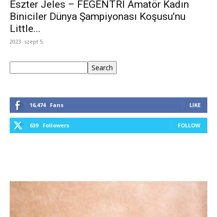
Eszter Jeles – FEGENTRI Amatör Kadın
Biniciler Dünya Şampiyonası Koşusu’nu
Little...
2023. szept 5.
Keresés
Search
16,474
Fans
LIKE
639
Followers
FOLLOW