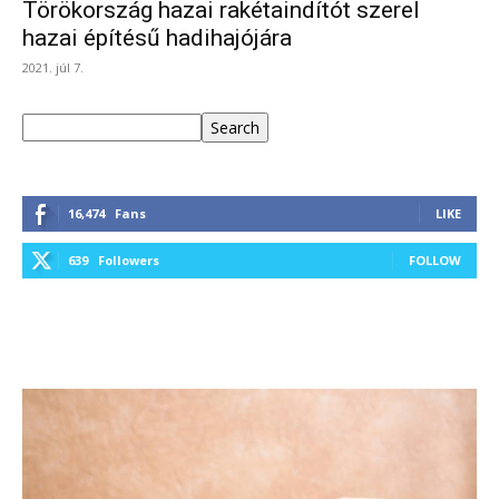
Törökország hazai rakétaindítót szerel
hazai építésű hadihajójára
2021. júl 7.
Keresés
Search
16,474
Fans
LIKE
639
Followers
FOLLOW