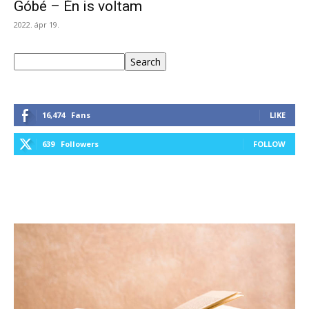
Góbé – Én is voltam
2022. ápr 19.
Keresés
Search
16,474
Fans
LIKE
639
Followers
FOLLOW