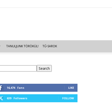
TANULJUNK TÖRÖKÜL!
TŰ-SAROK
eresés
Search
16,474
Fans
LIKE
639
Followers
FOLLOW