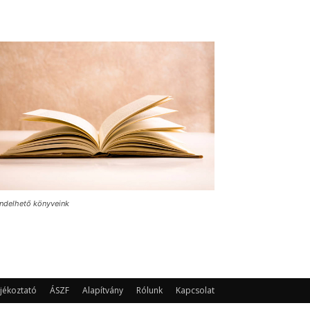
ndelhető könyveink
jékoztató
ÁSZF
Alapítvány
Rólunk
Kapcsolat