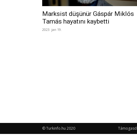
Marksist düşünür Gáspár Miklós
Tamás hayatını kaybetti
2023. jan 19.
© Turkinfo.hu 2020
Támogasd a