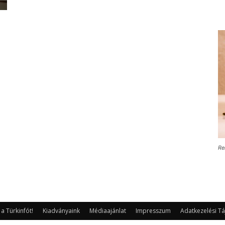
Re
 Türkinfót!
Kiadványaink
Médiaajánlat
Impresszum
Adatkezelési Tá