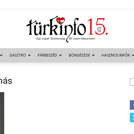
GASZTRO
PÁRBESZÉD
BÖNGÉSZDE
HASZNOS INFÓK
Türkinfo
más
K