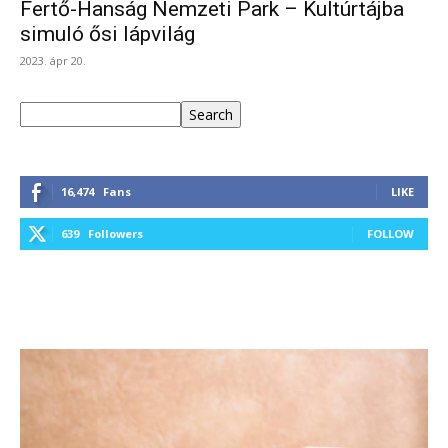
Fertő-Hanság Nemzeti Park – Kultúrtájba
simuló ősi lápvilág
2023. ápr 20.
Keresés
Search
16,474
Fans
LIKE
639
Followers
FOLLOW