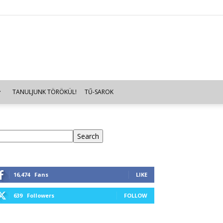
TANULJUNK TÖRÖKÜL!
TŰ-SAROK
eresés
Search
16,474
Fans
LIKE
639
Followers
FOLLOW