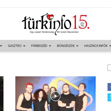
GASZTRO
PÁRBESZÉD
BÖNGÉSZDE
HASZNOS INFÓK
Türkinfo
K