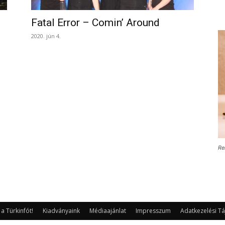
Fatal Error – Comin’ Around
2020. jún 4.
Re
 Türkinfót!
Kiadványaink
Médiaajánlat
Impresszum
Adatkezelési Tá