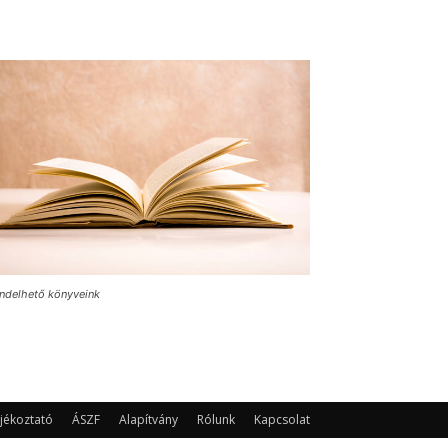
ndelhető könyveink
jékoztató
ÁSZF
Alapítvány
Rólunk
Kapcsolat