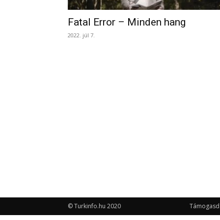
Fatal Error – Minden hang
2022. júl 7.
© Turkinfo.hu 2020
Támogasd a