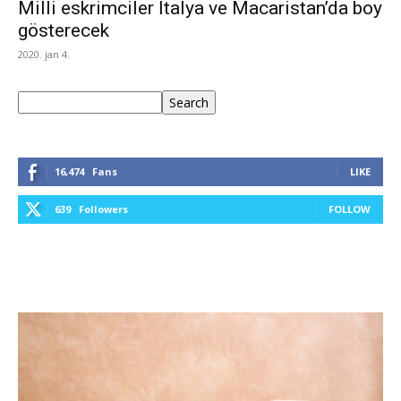
Milli eskrimciler İtalya ve Macaristan’da boy
gösterecek
2020. jan 4.
Keresés
Search
16,474
Fans
LIKE
639
Followers
FOLLOW