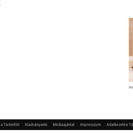
Re
 Türkinfót!
Kiadványaink
Médiaajánlat
Impresszum
Adatkezelési Tá