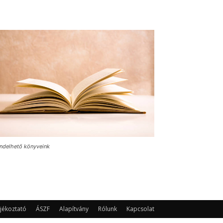
ndelhető könyveink
jékoztató
ÁSZF
Alapítvány
Rólunk
Kapcsolat