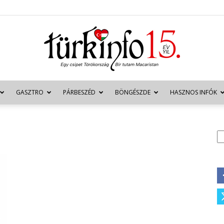
GASZTRO
PÁRBESZÉD
BÖNGÉSZDE
HASZNOS INFÓK
Türkinfo
K