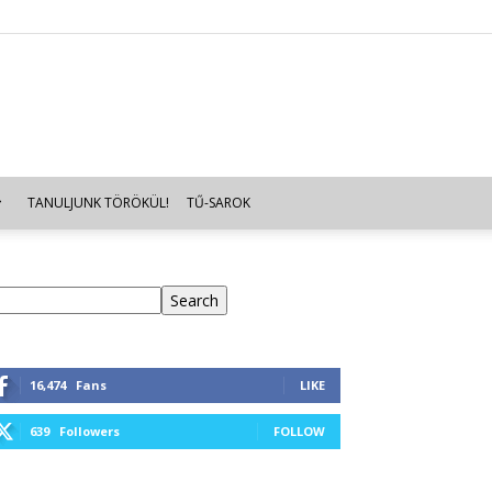
TANULJUNK TÖRÖKÜL!
TŰ-SAROK
eresés
Search
16,474
Fans
LIKE
639
Followers
FOLLOW