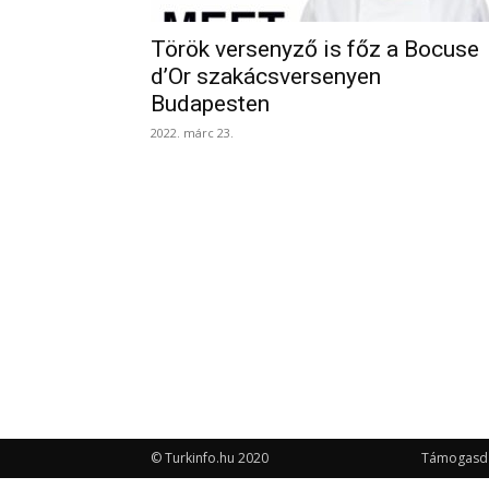
Török versenyző is főz a Bocuse
d’Or szakácsversenyen
Budapesten
2022. márc 23.
© Turkinfo.hu 2020
Támogasd a