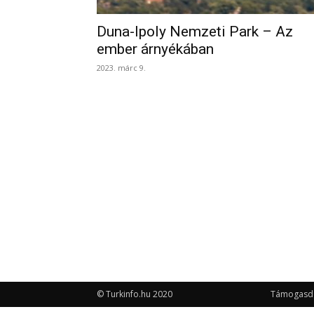
Duna-Ipoly Nemzeti Park – Az
ember árnyékában
2023. márc 9.
© Turkinfo.hu 2020
Támogasd a