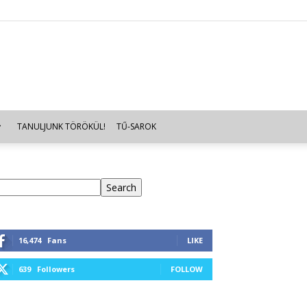
TANULJUNK TÖRÖKÜL!
TŰ-SAROK
eresés
Search
16,474
Fans
LIKE
639
Followers
FOLLOW