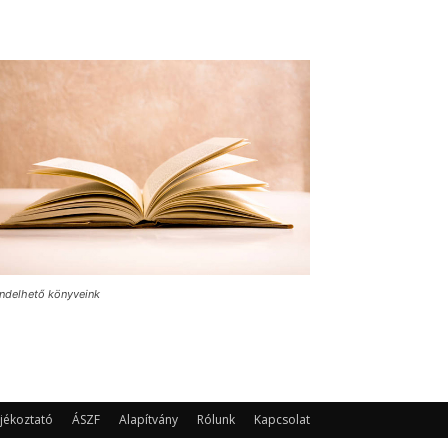
ndelhető könyveink
jékoztató
ÁSZF
Alapítvány
Rólunk
Kapcsolat