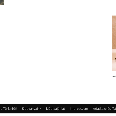
Re
 Türkinfót!
Kiadványaink
Médiaajánlat
Impresszum
Adatkezelési Tá