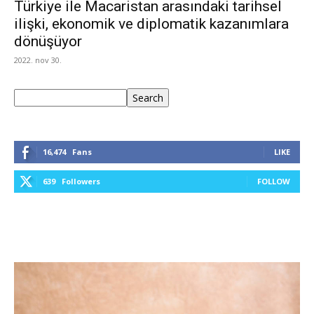
Türkiye ile Macaristan arasındaki tarihsel
ilişki, ekonomik ve diplomatik kazanımlara
dönüşüyor
2022. nov 30.
Keresés
Search
16,474
Fans
LIKE
639
Followers
FOLLOW