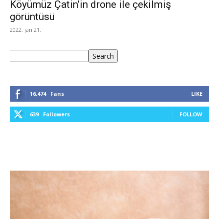
Köyümüz Çatin’in drone ile çekilmiş
görüntüsü
2022. jan 21.
Keresés
Search
16,474
Fans
LIKE
639
Followers
FOLLOW