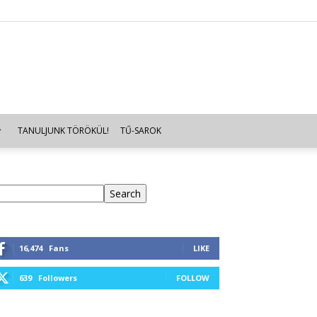
TANULJUNK TÖRÖKÜL!
TŰ-SAROK
eresés
Search
16,474
Fans
LIKE
639
Followers
FOLLOW