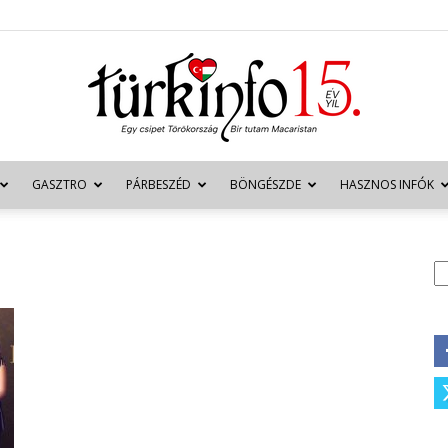
GASZTRO
PÁRBESZÉD
BÖNGÉSZDE
HASZNOS INFÓK
Türkinfo
K