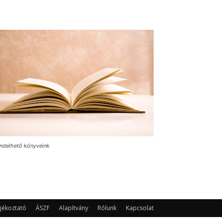
ndelhető könyveink
jékoztató
ÁSZF
Alapítvány
Rólunk
Kapcsolat