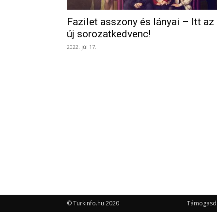
Fazilet asszony és lányai – Itt az
új sorozatkedvenc!
2022. júl 17.
© Turkinfo.hu 2020
Támogasd a