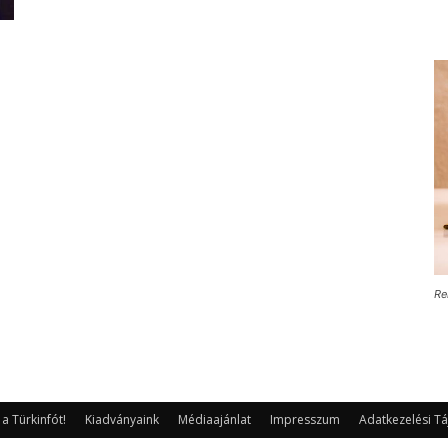
Re
 Türkinfót!
Kiadványaink
Médiaajánlat
Impresszum
Adatkezelési Tá