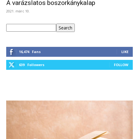
A varázslatos boszorkánykalap
2021. márc 10.
Keresés
Search
16,474
Fans
LIKE
639
Followers
FOLLOW