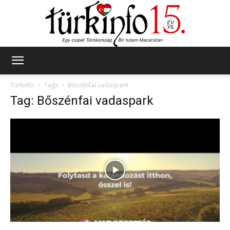
Türkinfo
Türkinfo
Tags
Bőszénfai vadaspark
Tag: Bőszénfai vadaspark