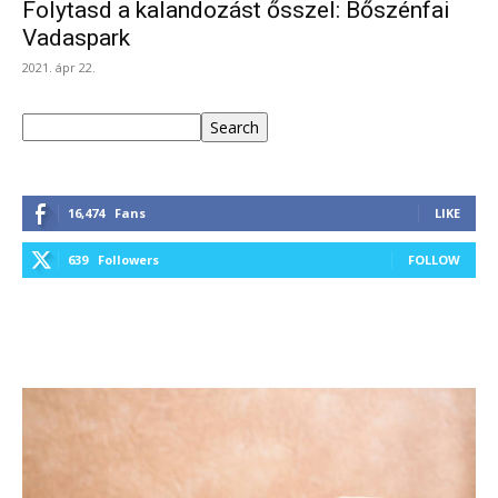
Folytasd a kalandozást ősszel: Bőszénfai
Vadaspark
2021. ápr 22.
Keresés
Search
16,474
Fans
LIKE
639
Followers
FOLLOW