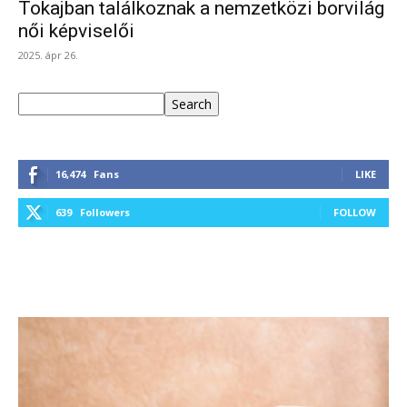
Tokajban találkoznak a nemzetközi borvilág
női képviselői
2025. ápr 26.
Keresés
Search
16,474
Fans
LIKE
639
Followers
FOLLOW