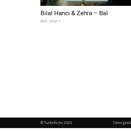
Bilal Hancı & Zehra – Bal
2022. szept 5.
© Turkinfo.hu 2020
Támogasd a