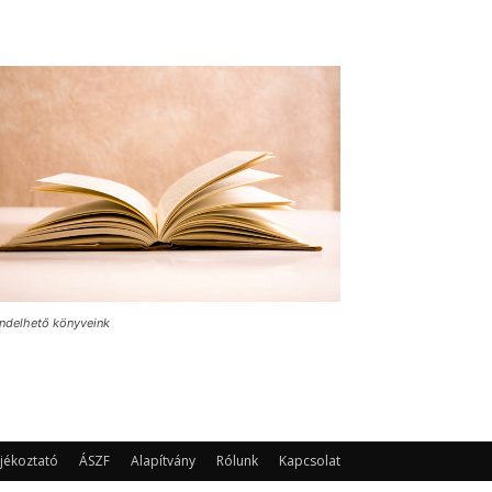
ndelhető könyveink
jékoztató
ÁSZF
Alapítvány
Rólunk
Kapcsolat