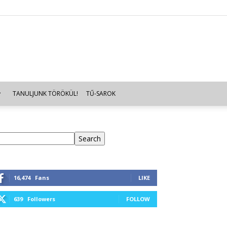
TANULJUNK TÖRÖKÜL!
TŰ-SAROK
eresés
Search
16,474
Fans
LIKE
639
Followers
FOLLOW