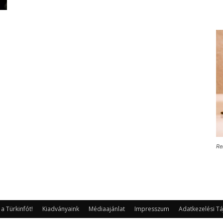
Re
 Türkinfót!
Kiadványaink
Médiaajánlat
Impresszum
Adatkezelési Tá