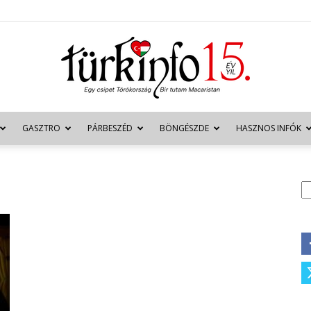
GASZTRO
PÁRBESZÉD
BÖNGÉSZDE
HASZNOS INFÓK
Türkinfo
K