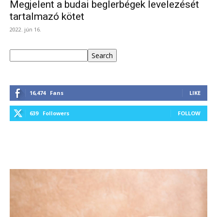
Megjelent a budai beglerbégek levelezését
tartalmazó kötet
2022. jún 16.
Keresés
Search
16,474
Fans
LIKE
639
Followers
FOLLOW