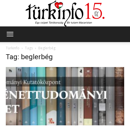
Türkinfo
Türkinfo
Tags
Beglerbég
Tag: beglerbég