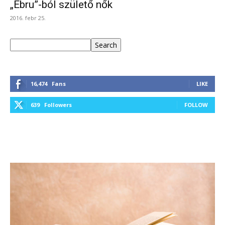
„Ebru”-ból születő nők
2016. febr 25.
Keresés
Search
16,474
Fans
LIKE
639
Followers
FOLLOW