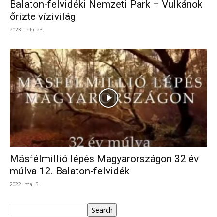
Balaton-felvidéki Nemzeti Park – Vulkánok
őrizte vízivilág
2023. febr 23.
Másfélmillió lépés Magyarországon 32 év
múlva 12. Balaton-felvidék
2022. máj 5.
Keresés
Search