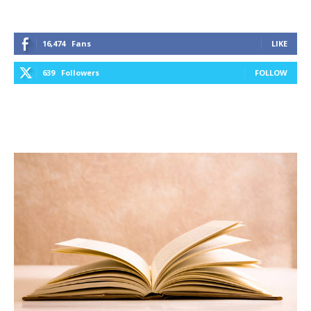
16,474
Fans
LIKE
639
Followers
FOLLOW