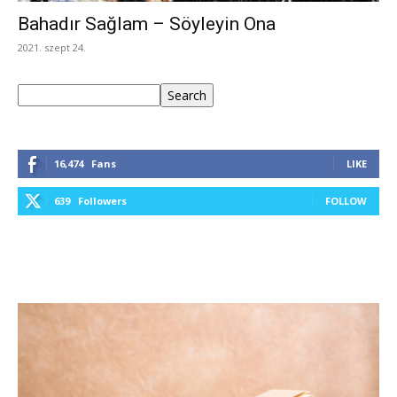
Bahadır Sağlam – Söyleyin Ona
2021. szept 24.
Keresés
Search
16,474
Fans
LIKE
639
Followers
FOLLOW