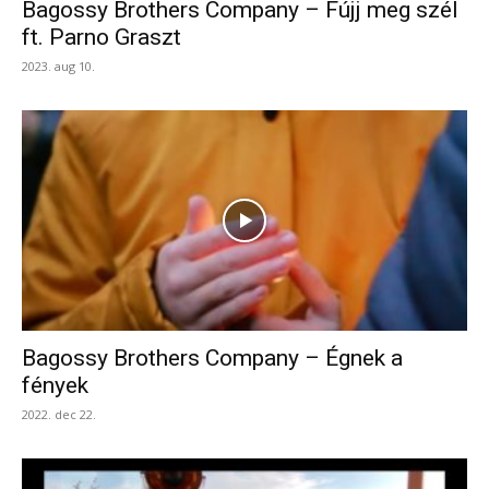
Bagossy Brothers Company – Fújj meg szél
ft. Parno Graszt
2023. aug 10.
Bagossy Brothers Company – Égnek a
fények
2022. dec 22.