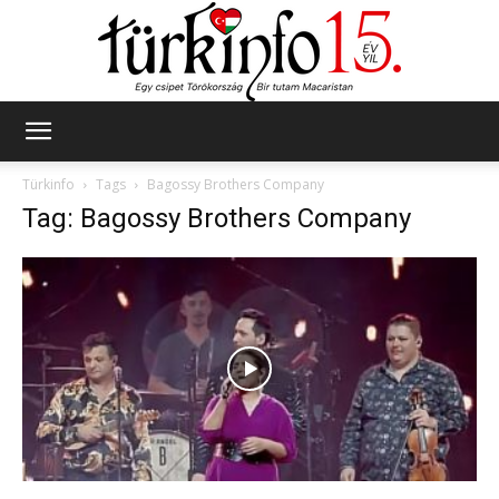
Türkinfo
Türkinfo
Tags
Bagossy Brothers Company
Tag: Bagossy Brothers Company