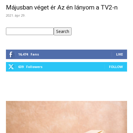
Májusban véget ér Az én lányom a TV2-n
2021. ápr 29.
Keresés
Search
16,474
Fans
LIKE
639
Followers
FOLLOW