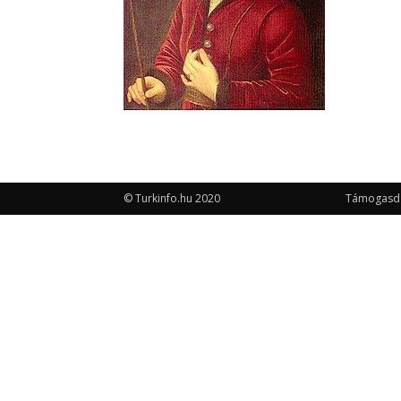
© Turkinfo.hu 2020
Támogasd a