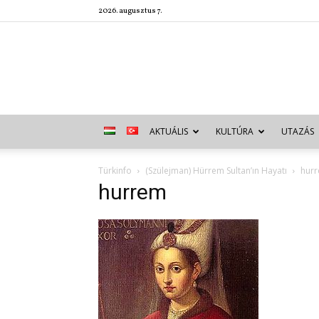
2026. augusztus 7.
AKTUÁLIS
KULTÚRA
UTAZÁS
Türkinfo
(Szülejman) Hürrem Sultan’ın Hayatı
hur
hurrem