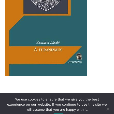
Támogasd a Türkinfót!
Kiadványaink
Médiaajánlat
We use cookies to ensure that we give you the best
Impresszum
Adatkezelési Tájékoztató
ÁSZF
Alapítvány
experience on our website. If you continue to use this site we
will assume that you are happy with it.
Rólunk
Kapcsolat