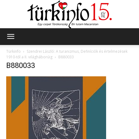
Türkinfo
Türkinfo
Szendrei László: A turanizmus, Definíciók és értelmezések
1910-től a II. világháborúig
B880033
B880033