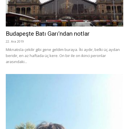
Budapeşte Batı Garı’ndan notlar
22. Ara 2019
Mıknatısla çekilir gibi gene geldim buraya. İki aydır, belki üç aydan
beridir, en az haftada üç kere. On bir ile on ikinci peronlar
arasındaki...