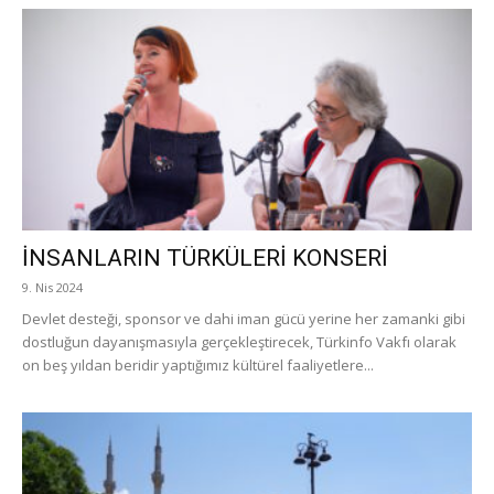
İNSANLARIN TÜRKÜLERİ KONSERİ
9. Nis 2024
Devlet desteği, sponsor ve dahi iman gücü yerine her zamanki gibi
dostluğun dayanışmasıyla gerçekleştirecek, Türkinfo Vakfı olarak
on beş yıldan beridir yaptığımız kültürel faaliyetlere...