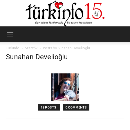
Türkinfo
Türkinfo
Szerzők
Posts by Sunahan Develioğlu
Sunahan Develioğlu
18 POSTS
0 COMMENTS