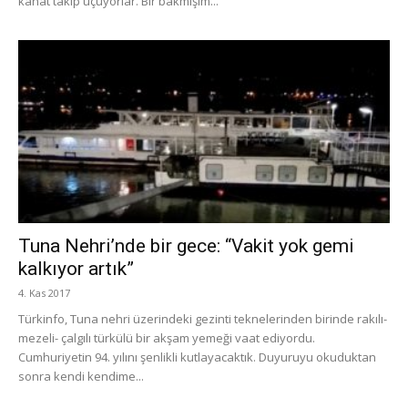
kanat takıp uçuyorlar. Bir bakmışım...
Tuna Nehri’nde bir gece: “Vakit yok gemi
kalkıyor artık”
4. Kas 2017
Türkinfo, Tuna nehri üzerindeki gezinti teknelerinden birinde rakılı-
mezeli- çalgılı türkülü bir akşam yemeği vaat ediyordu.
Cumhuriyetin 94. yılını şenlikli kutlayacaktık. Duyuruyu okuduktan
sonra kendi kendime...