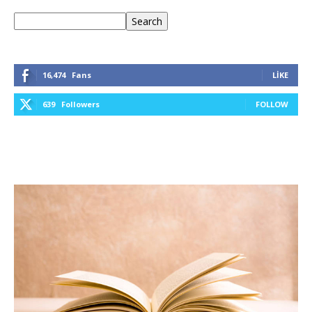
Ara
Search
16,474
Fans
LIKE
639
Followers
FOLLOW