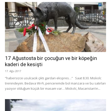
17 Ağustosta bir çocuğun ve bir köpeğin
kaderi de kesişti
17. Ağu 2017
“habersizce usulcacık çıktı gardan ekspres…” Saat 8.30. Miskolc
trenindeyim. Bedava Wi-Fi, penceremde bol manzara ve bu satırları
yazıyor olduğum küçük bir masam var… Miskolc, Macaristan’ın...