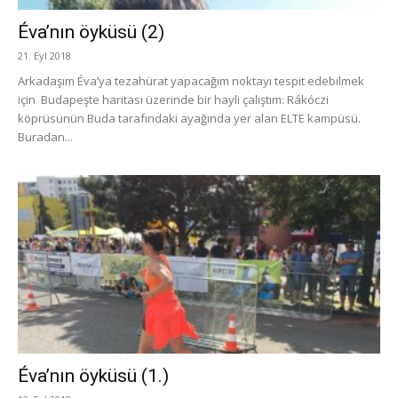
Éva’nın öyküsü (2)
21. Eyl 2018
Arkadaşım Éva’ya tezahürat yapacağım noktayı tespit edebilmek
için Budapeşte haritası üzerinde bir hayli çalıştım: Rákóczi
köprüsünün Buda tarafındaki ayağında yer alan ELTE kampüsü.
Buradan...
Éva’nın öyküsü (1.)