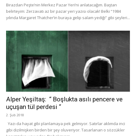
Birazdan Peşte’nin Merkez Pazar Yeri’ni anlatacağım. Baştan
belirteyim: Zerzavatı az bir pazar yeri yazısı olacak! Belki “1984
yılında Margaret Thatcher’in buraya gelip salam yediği” gibi şeyleri...
Alper Yeşiltaş: “ Boşlukta asılı pencere ve
uçuşan tül perdesi “
2. Şub 2018
Yazı da hayat gibi planlamaya pek gelmiyor. Satırlar aklımda inci
gibi dizilmişken birden bir şey oluveriyor. Tasarlanan o sözcükler