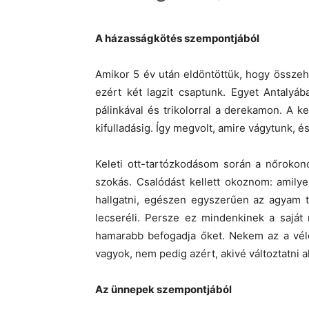
A házasságkötés szempontjából
Amikor 5 év után eldöntöttük, hogy összehá
ezért két lagzit csaptunk. Egyet Antalyá
pálinkával és trikolorral a derekamon. A k
kifulladásig. Így megvolt, amire vágytunk, é
Keleti ott-tartózkodásom során a nőroko
szokás. Csalódást kellett okoznom: amil
hallgatni, egészen egyszerűen az agyam ti
lecseréli. Persze ez mindenkinek a saját
hamarabb befogadja őket. Nekem az a véle
vagyok, nem pedig azért, akivé változtatni a
Az ünnepek szempontjából