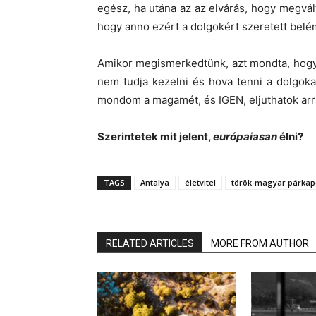
egész, ha utána az az elvárás, hogy megvált
hogy anno ezért a dolgokért szeretett belé
Amikor megismerkedtünk, azt mondta, hogy n
nem tudja kezelni és hova tenni a dolgoka
mondom a magamét, és IGEN, eljuthatok arra
Szerintetek mit jelent,
európaiasan
élni?
TAGS
Antalya
életvitel
török-magyar párkap
RELATED ARTICLES
MORE FROM AUTHOR