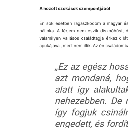
A hozott szokások szempontjából
Én sok esetben ragaszkodom a magyar és 
pálinka. A férjem nem eszik disznóhúst, 
valamilyen vallásos családtagja érkezik l
apukájával, mert nem illik. Az én családomban
„Ez az egész hos
azt mondaná, hog
alatt így alakul
nehezebben. De n
így fogjuk csinál
engedett, és fordít