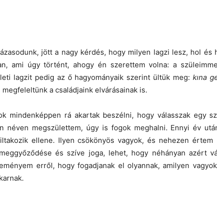
zasodunk, jött a nagy kérdés, hogy milyen lagzi lesz, hol és
ban, ami úgy történt, ahogy én szerettem volna: a szüleimm
eleti lagzit pedig az ő hagyományaik szerint ültük meg:
kına g
s megfeleltünk a családjaink elvárásainak is.
nok mindenképpen rá akartak beszélni, hogy válasszak egy s
yen néven megszülettem, úgy is fogok meghalni. Ennyi év u
ltakozik ellene. Ilyen csökönyös vagyok, és nehezen értem m
 meggyőződése és szíve joga, lehet, hogy néhányan azért vá
ményem erről, hogy fogadjanak el olyannak, amilyen vagyok, 
karnak.