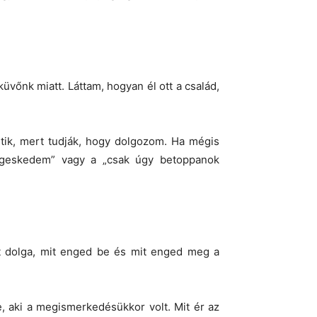
vőnk miatt. Láttam, hogyan él ott a család,
tik, mert tudják, hogy dolgozom. Ha mégis
ndégeskedem” vagy a „csak úgy betoppanok
át dolga, mit enged be és mit enged meg a
e, aki a megismerkedésükkor volt. Mit ér az