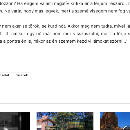
ozzon? Ha engem valami negatív kritika ér a férjem részéről, m
m. Ne várja, hogy más legyek, mert a személyiségem nem fog vá
em akar se török, se kurd nőt. Akkor még nem tudta, mivel já
t. Itt, amikor egy nő már nem mer visszaszólni, mert a férj
 a pontra én is, mikor az én szemem kezd villámokat szórni…”
csolat
tűsarok