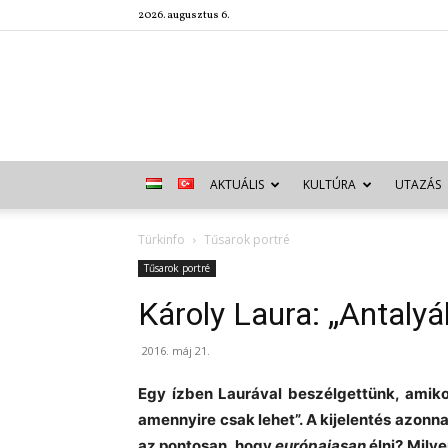
2026. augusztus 6.
AKTUÁLIS
KULTÚRA
UTAZÁS
Türkinfo
Tűsarok portré
Tűsarok portré
Károly Laura: „Antalyá
2016. máj 21.
Egy ízben Laurával beszélgettünk, amiko
amennyire csak lehet”. A kijelentés azonna
az pontosan, hogy
európaiasan
élni? Mily