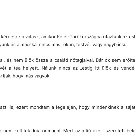
érdésre a válasz, amikor Kelet-Törökországba utaztunk az eskü
gyunk és a macska, nincs más rokon, testvér vagy nagybácsi.
l, és nem ülök össze a család nőtagjaival. Bár ők sem erőlte
vét a tea helyett. Nálunk nincs az „estig itt ülök és ve
artják, hogy más vagyok.
zti is, ezért mondtam a legelején, hogy mindenkinek a saj
 nem kell feladnia önmagát. Mert az a fiú azért szeretett bel