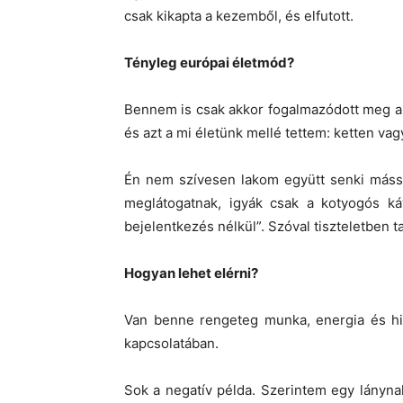
csak kikapta a kezemből, és elfutott.
Tényleg európai életmód?
Bennem is csak akkor fogalmazódott meg a k
és azt a mi életünk mellé tettem: ketten va
Én nem szívesen lakom együtt senki mássa
meglátogatnak, igyák csak a kotyogós ká
bejelentkezés nélkül”. Szóval tiszteletben t
Hogyan lehet elérni?
Van benne rengeteg munka, energia és his
kapcsolatában.
Sok a negatív példa. Szerintem egy lánynak