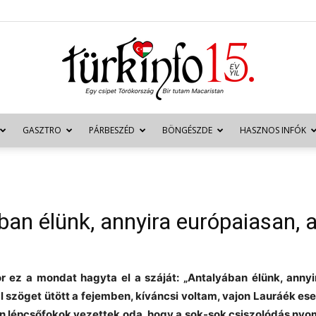
GASZTRO
PÁRBESZÉD
BÖNGÉSZDE
HASZNOS INFÓK
Türkinfo
ban élünk, annyira európaiasan, 
r ez a mondat hagyta el a száját: „Antalyában élünk, anny
l szöget ütött a fejemben, kíváncsi voltam, vajon Lauráék ese
en lépcsőfokok vezettek oda, hogy a sok-sok csiszolódás nyo