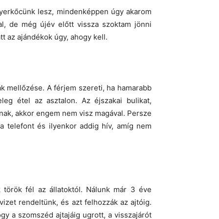
 gyerkőcünk lesz, mindenképpen úgy akarom
l, de még újév előtt vissza szoktam jönni
tt az ajándékok úgy, ahogy kell.
hák mellőzése. A férjem szereti, ha hamarabb
eg étel az asztalon. Az éjszakai bulikat,
annak, akkor engem nem visz magával. Persze
 telefont és ilyenkor addig hív, amíg nem
 török fél az állatoktól. Nálunk már 3 éve
izet rendeltünk, és azt felhozzák az ajtóig.
hogy a szomszéd ajtajáig ugrott, a visszajárót