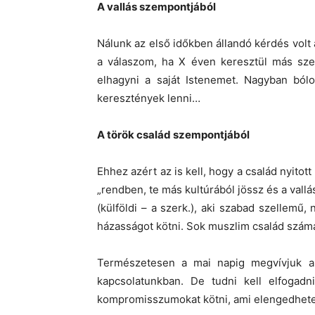
A vallás szempontjából
Nálunk az első időkben állandó kérdés volt
a válaszom, ha X éven keresztül más sz
elhagyni a saját Istenemet. Nagyban bólo
keresztények lenni…
A török család szempontjából
Ehhez azért az is kell, hogy a család nyitot
„rendben, te más kultúrából jössz és a vallá
(külföldi – a szerk.), aki szabad szellemű
házasságot kötni. Sok muszlim család szám
Természetesen a mai napig megvívjuk a k
kapcsolatunkban. De tudni kell elfogad
kompromisszumokat kötni, ami elengedhete