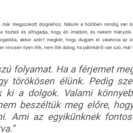
már megszokott dolgokhoz. Nálunk a hűtőben mindig van bac
de tiszteli és elfogadja, hogy én imádom, és nekem hiányzik
átogatóba, akkor azért megkér, hogy dugjam el valahova az ü
 nincsen ilyen illik, nem illik dolog, ha pálinkáról van szó, már
szú folyamat. Ha a férjemet me
y törökösen élünk. Pedig sz
tak ki a dolgok. Valami könnye
em beszéltük meg előre, hog
ni. Ami az egyikünknek fontos
va.”