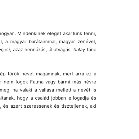
 hogyan. Mindenkinek eleget akartunk tenni,
el, a magyar barátaimmal, magyar zenével,
eçesi
, azaz hennázás, állatvágás,
halay
tánc
zép török nevet magamnak, mert arra ez a
tán nem fogok Fatma vagy bármi más névre
eg, ha valaki a vallása mellett a nevét is
ltanak, hogy a család jobban elfogadja és
és azért szeressenek és tiszteljenek, aki