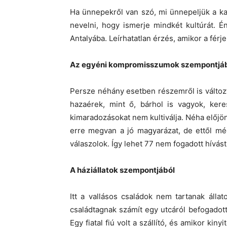
Ha ünnepekről van szó, mi ünnepeljük a k
nevelni, hogy ismerje mindkét kultúrát. 
Antalyába. Leírhatatlan érzés, amikor a férje
Az egyéni kompromisszumok szempontjá
Persze néhány esetben részemről is változta
hazaérek, mint ő, bárhol is vagyok, kere
kimaradozásokat nem kultiválja. Néha előjö
erre megvan a jó magyarázat, de ettől mé
válaszolok. Így lehet 77 nem fogadott hívás
A háziállatok szempontjából
Itt a vallásos családok nem tartanak álla
családtagnak számít egy utcáról befogadott 
Egy fiatal fiú volt a szállító, és amikor kin