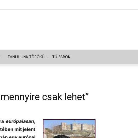
TANULJUNK TÖRÖKÜL!
TŰ-SAROK
amennyire csak lehet”
ira
európaiasan
,
tében mit jelent
mán egy európai