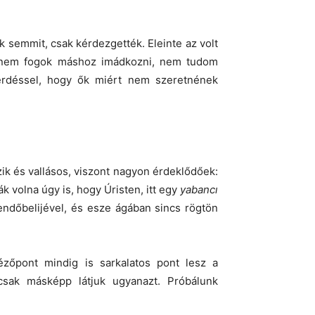
 semmit, csak kérdezgették. Eleinte az volt
, nem fogok máshoz imádkozni, nem tudom
akérdéssel, hogy ők miért nem szeretnének
azik és vallásos, viszont nagyon érdeklődőek:
k volna úgy is, hogy Úristen, itt egy
yabancı
vendőbelijével, és esze ágában sincs rögtön
ézőpont mindig is sarkalatos pont lesz a
csak másképp látjuk ugyanazt. Próbálunk