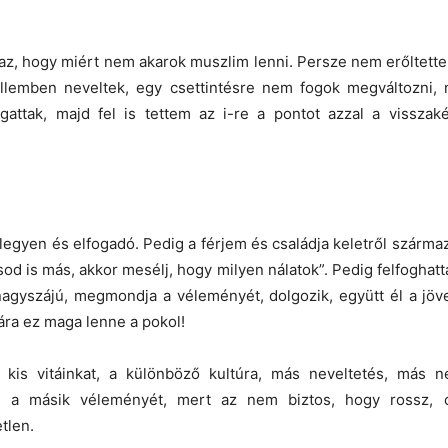
 az, hogy miért nem akarok muszlim lenni. Persze nem erőltettek
ellemben neveltek, egy csettintésre nem fogok megváltozni
gattak, majd fel is tettem az i-re a pontot azzal a vissz
t legyen és elfogadó. Pedig a férjem és családja keletről szárm
sod is más, akkor mesélj, hogy milyen nálatok”. Pedig felfoghattá
, nagyszájú, megmondja a véleményét, dolgozik, együtt él a jö
ára ez maga lenne a pokol!
is vitáinkat, a különböző kultúra, más neveltetés, más n
ni a másik véleményét, mert az nem biztos, hogy rossz, 
tlen.