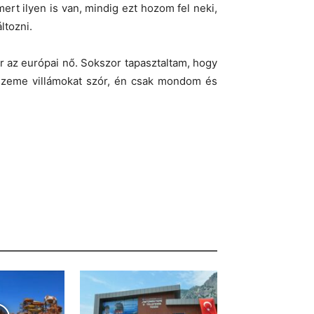
ert ilyen is van, mindig ezt hozom fel neki,
ltozni.
r az európai nő. Sokszor tapasztaltam, hogy
e szeme villámokat szór, én csak mondom és