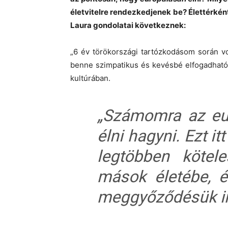
életvitelre rendezkedjenek be? Élettérkén
Laura gondolatai következnek:
„6 év törökországi tartózkodásom során 
benne szimpatikus és kevésbé elfogadható d
kultúrában.
„Számomra az eur
élni hagyni.
Ezt it
legtöbben kötel
mások életébe, é
meggyőződésük irá