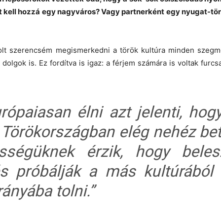
t kell hozzá egy nagyváros? Vagy partnerként egy nyugat-tör
volt szerencsém megismerkedni a török kultúra minden szegm
olgok is. Ez fordítva is igaz: a férjem számára is voltak furc
ópaiasan élni azt jelenti, ho
t Törökországban elég nehéz bet
ességüknek érzik, hogy beles
s próbálják a más kultúrából 
nyába tolni.”