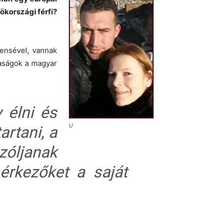
ökországi férfi?
ensével, vannak
saságok a magyar
gy
élni és
U
artani, a
zóljanak
érkezőket a saját