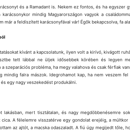
arácsonyt és a Ramadant is. Nekem ez fontos, és ha egyszer
Én karácsonykor mindig Magyarországon vagyok a családomma
m már a feldíszített karácsonyfával vár! Égők bekapcsolva, fa ala
ból
tásokat kívánt a kapcsolatunk, ilyen volt a kirívó, kivágott ru
sztbe tett lábbal ne üljek idősebbek körében és legyen mel
n a szeparációs probléma, ha megy valahova és csak férfiak v
g mindig falra mászok. Idegrohamot kap, ha nem veszem fel a
t és egy nagy veszekedést produkálni.
tot lakásban, mert tisztátalan, és nagy megdöbbenésemre sok
cica. A félelemre visszatérve egy gondolat erejéig, a múltkor v
yitottam az ajtót, a macska odaszaladt. A fiú úgy megijedt tőle, 