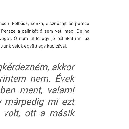
on, kolbász, sonka, disznósajt és persze
. Persze a pálinkát ő sem veti meg. De ha
veget. Ő nem ül le egy jó pálinkát inni az
 ittunk velük együtt egy kupicával.
gkérdezném, akkor
erintem nem. Évek
bben ment, valami
y márpedig mi ezt
 volt, ott a másik