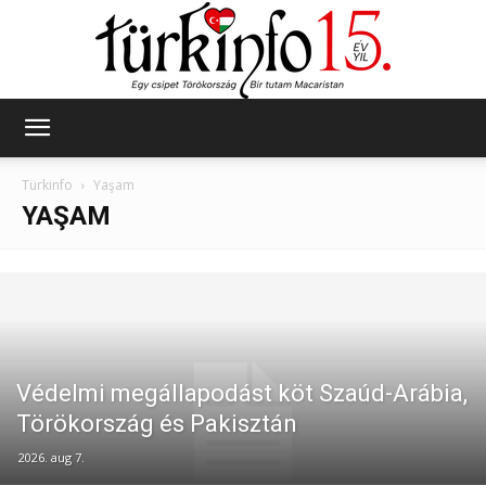
Türkinfo
Türkinfo
Yaşam
YAŞAM
Védelmi megállapodást köt Szaúd-Arábia,
Törökország és Pakisztán
2026. aug 7.