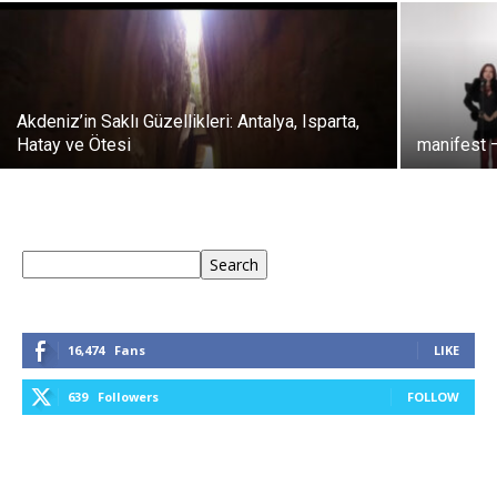
Akdeniz’in Saklı Güzellikleri: Antalya, Isparta,
Hatay ve Ötesi
manifest 
Keresés
Search
16,474
Fans
LIKE
639
Followers
FOLLOW