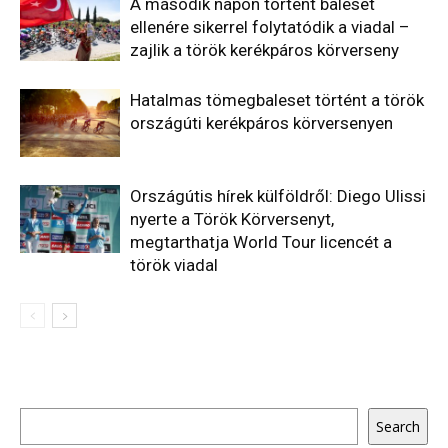
A második napon történt baleset
ellenére sikerrel folytatódik a viadal –
zajlik a török kerékpáros körverseny
Hatalmas tömegbaleset történt a török
országúti kerékpáros körversenyen
Országútis hírek külföldről: Diego Ulissi
nyerte a Török Körversenyt,
megtarthatja World Tour licencét a
török viadal
Keresés
Search