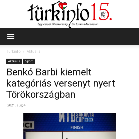
Türkinfo
Türkinfo
Aktuális
Aktuális
Sport
Benkó Barbi kiemelt
kategóriás versenyt nyert
Törökországban
2021. aug 4.