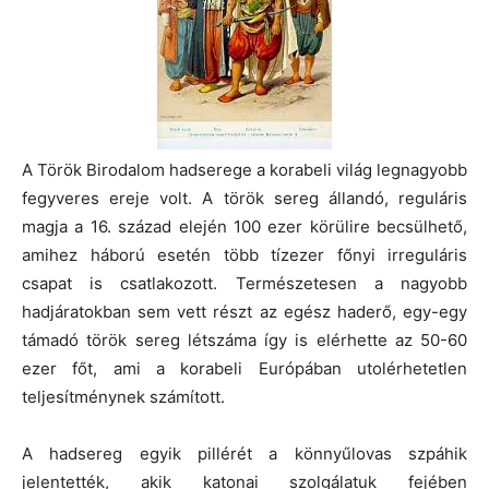
A Török Birodalom hadserege a korabeli világ legnagyobb
fegyveres ereje volt. A török sereg állandó, reguláris
magja a 16. század elején 100 ezer körülire becsülhető,
amihez háború esetén több tízezer főnyi irreguláris
csapat is csatlakozott. Természetesen a nagyobb
hadjáratokban sem vett részt az egész haderő, egy-egy
támadó török sereg létszáma így is elérhette az 50-60
ezer főt, ami a korabeli Európában utolérhetetlen
teljesítménynek számított.
A hadsereg egyik pillérét a könnyűlovas szpáhik
jelentették, akik katonai szolgálatuk fejében