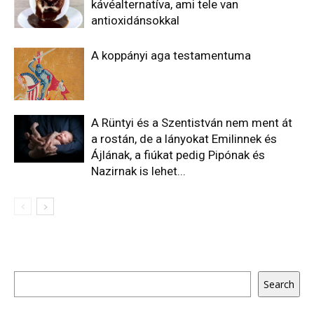
kávéalternatíva, ami tele van
antioxidánsokkal
A koppányi aga testamentuma
A Rüntyi és a Szentistván nem ment át
a rostán, de a lányokat Emilinnek és
Ájlának, a fiúkat pedig Pipónak és
Nazirnak is lehet...
Keresés
Search