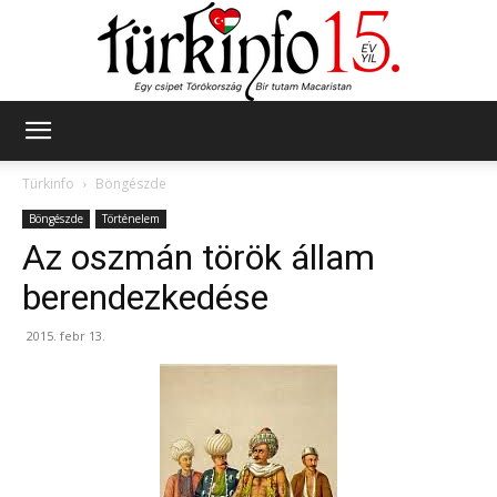
Türkinfo
Türkinfo
Böngészde
Böngészde
Történelem
Az oszmán török állam
berendezkedése
2015. febr 13.