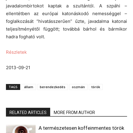
javadalombirtokot kaptak a szultántól. A szpáhi –
ellentétben az európai katonáskodó nemességgel –
foglalkozását “hivatásszerűen” űzte, javadalma katonai
teljesítményétől függött; továbbá bárhol és bármikor
hadra fogható volt.
Részletek
2013-09-21
TAGS
állam
berendezkedés
oszmán
török
RELATED ARTICLES
MORE FROM AUTHOR
A természetesen koffeinmentes török