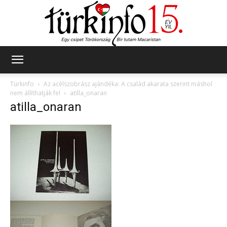
Türkinfo
Türkinfo
Az acélszobrász ajándéka: A család akarata szerint máshol
nem állíthatják fel
atilla_onaran
atilla_onaran