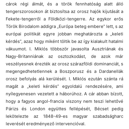
cárok régi álmát, és a török fennhatóság alatt álló
tengerszorosokon át biztosítsa az orosz hajók kijutását a
Fekete-tengerről a Földközi-tengerre. Az egykor erős
Török Birodalom addigra „Európa beteg embere” lett, s az
európai politikát egyre jobban meghatározta a „keleti
kérdés”, azaz hogy miként töltik be az így kialakult hatalmi
vákuumot. I. Miklós többször javasolta Ausztriának és
Nagy-Britanniának az osztozkodást, de azok már
veszélyesnek érezték az orosz szárazföldi dominanciát, s
megengedhetetlennek a Boszporusz és a Dardanellák
orosz befolyás alá kerülését. I. Miklós ezután szánta rá
magát a „keleti kérdés” egyoldalú rendezésére, ami
nyílegyenesen vezetett a háborúhoz. A cár abban bízott,
hogy a fagyos angol-francia viszony nem teszi lehetővé
Párizs és London együttes fellépését, Bécset pedig
lekötelezte az 1848-49-es magyar szabadságharc
leverését eredményező intervencióval.