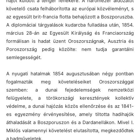
hajót küldött a tenger fenekére. A háromezer áldozatot
követelő csata felháborította az európai közvéleményt, s
az egyesült brit-francia flotta behajózott a Boszporuszba.
A diplomáciai tárgyalások kudarcba fulladása után, 1854.
március 28-án az Egyesült Királyság és Franciaország
formálisan is hadat üzent Oroszországnak, Ausztria és
Poroszország pedig közölte: nem tudja garantálni
semlegességét.
A nyugati hatalmak 1854 augusztusában négy pontban
fogalmazták meg követeléseiket Oroszországgal
szemben: a dunai fejedelemségek nemzetközi
felügyelete, a törökországi keresztények kollektív
védelme, a dunai hajózás közös ellenőrzése és az 1841-
es egyezmény érvényesítése, amely tiltotta hadihajók
áthaladását a Boszporuszon és a Dardanellákon. Mivel I.
Miklós valamennyi követelést elutasította, megkezdődtek
a hadműveletek.