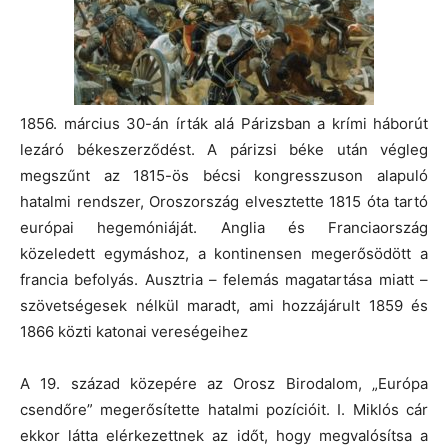
1856. március 30-án írták alá Párizsban a krími háborút
lezáró békeszerződést. A párizsi béke után végleg
megszűnt az 1815-ös bécsi kongresszuson alapuló
hatalmi rendszer, Oroszország elvesztette 1815 óta tartó
európai hegemóniáját. Anglia és Franciaország
közeledett egymáshoz, a kontinensen megerősödött a
francia befolyás. Ausztria – felemás magatartása miatt –
szövetségesek nélkül maradt, ami hozzájárult 1859 és
1866 közti katonai vereségeihez
A 19. század közepére az Orosz Birodalom, „Európa
csendőre” megerősítette hatalmi pozícióit. I. Miklós cár
ekkor látta elérkezettnek az időt, hogy megvalósítsa a