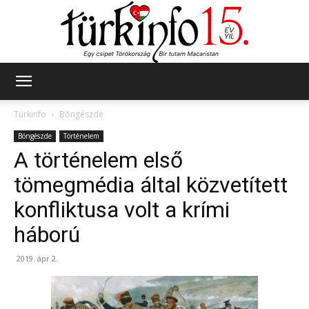
Türkinfo
Türkinfo
Böngészde
Böngészde
Történelem
A történelem első
tömegmédia által közvetített
konfliktusa volt a krími
háború
2019. ápr 2.