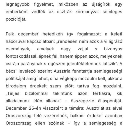
legnagyobb figyelmet, miközben az újságírók egy
emberként védték az osztrák kormányzat semleges
pozícióját.
Falk december hetedikén így fogalmazott a keleti
háborúval kapcsolatban: „rendesen nem azok a világrázó
események, amelyek nagy zajjal s bizonyos
fontoskodással lépnek fel, hanem éppen azok, melyeknek
csirája parányinak s egészen jelentéktelennek látszik”. A
bécsi levelező szerint Ausztria fenntartja semlegességi
politikáját amíg lehet, s ha végképp mozdulni kell, akkor a
birodalom érdekeit szem előtt tartva fog mozdulni.
„Teljes bizalommal tekintünk azon férfiakra, kik
álladalmunk élén állanak” – összegezte álláspontját.
December 25-én visszatért a témára: Ausztriát az elvei
Oroszország felé vezérelnék, balkáni érdekei azonban
Oroszország ellen szólnak – így a semlegesség a