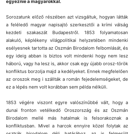
egyeznie a magyarokkal.
Sorozatunk előző részében azt vizsgáltuk, hogyan látták
a feléledő magyar napisajtó szerkesztői a krími válság
kezdeti szakaszát Budapestről. 1853 folyamatosan
alakuló, képlékeny világpolitikai helyzetében mindenki
esélyesnek tartotta az Oszmán Birodalom felbomlását, és
egy ideig abban is biztos volt mindenki hogy nem lesz
háború, vagy ha lesz is, akkor csak egy újabb orosz-török
konfliktus borzolja majd a kedélyeket. Ennek megfelelően
az oroszok meg i szállták a román fejedelemségeket, de
ez a lépés nem volt korábban sem példa nélküli.
1853 végére viszont egyre valószínűbbé vált, hogy a
dunai fronton vetélkedő Oroszország és az Oszmán
Birodalom mellé más hatalmak is felsorakoznak a
konfliktusban. Mivel a harcok ennyire közel folytak az
osztrák birodalom déli határához, az is felmerült