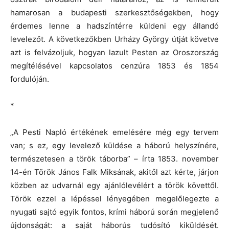
hamarosan a budapesti szerkesztőségekben, hogy
érdemes lenne a hadszíntérre küldeni egy állandó
levelezőt. A következőkben Urházy György útját követve
azt is felvázoljuk, hogyan lazult Pesten az Oroszország
megítélésével kapcsolatos cenzúra 1853 és 1854
fordulóján.
*
„A Pesti Napló értékének emelésére még egy tervem
van; s ez, egy levelező küldése a háború helyszínére,
természetesen a török táborba” – írta 1853. november
14-én Török János Falk Miksának, akitől azt kérte, járjon
közben az udvarnál egy ajánlólevélért a török követtől.
Török ezzel a lépéssel lényegében megelőlegezte a
nyugati sajtó egyik fontos, krími háború során megjelenő
újdonságát: a saját háborús tudósító kiküldését.