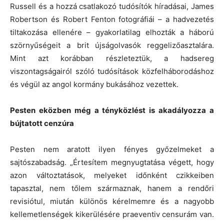
Russell és a hozzá csatlakozó tudósítók híradásai, James
Robertson és Robert Fenton fotográfiái – a hadvezetés
tiltakozása ellenére – gyakorlatilag elhozták a háború
szörnyűségeit a brit újságolvasók reggelizőasztalára.
Mint azt korábban részleteztük, a hadsereg
viszontagságairól szóló tudósítások közfelháborodáshoz
és végül az angol kormány bukásához vezettek.
Pesten eközben még a tényközlést is akadályozza a
bújtatott cenzúra
Pesten nem aratott ilyen fényes győzelmeket a
sajtószabadság. „Értesítem megnyugtatása végett, hogy
azon változtatások, melyeket időnként czikkeiben
tapasztal, nem tőlem származnak, hanem a rendőri
revisiótul, miután különös kérelmemre és a nagyobb
kellemetlenségek kikerülésére praeventiv censurám van.