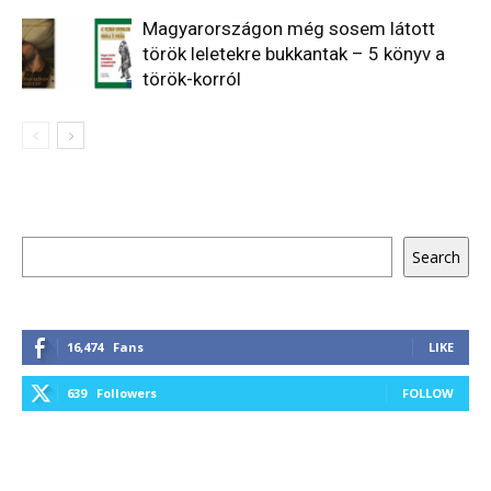
Magyarországon még sosem látott
török leletekre bukkantak – 5 könyv a
török-korról
Keresés
Search
16,474
Fans
LIKE
639
Followers
FOLLOW