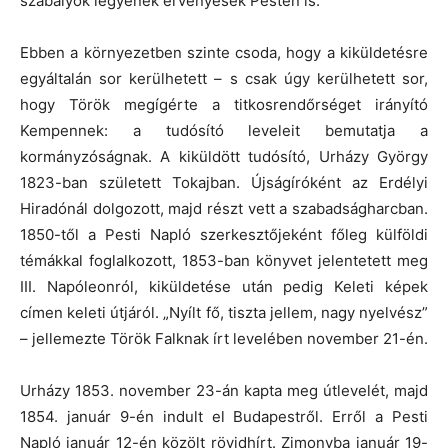
szabályok legyenek érvényesek Pesten is.
Ebben a környezetben szinte csoda, hogy a kiküldetésre
egyáltalán sor kerülhetett – s csak úgy kerülhetett sor,
hogy Török megígérte a titkosrendőrséget irányító
Kempennek: a tudósító leveleit bemutatja a
kormányzóságnak. A kiküldött tudósító, Urházy György
1823-ban született Tokajban. Újságíróként az Erdélyi
Hiradónál dolgozott, majd részt vett a szabadságharcban.
1850-től a Pesti Napló szerkesztőjeként főleg külföldi
témákkal foglalkozott, 1853-ban könyvet jelentetett meg
III. Napóleonról, kiküldetése után pedig Keleti képek
címen keleti útjáról. „Nyílt fő, tiszta jellem, nagy nyelvész”
– jellemezte Török Falknak írt levelében november 21-én.
Urházy 1853. november 23-án kapta meg útlevelét, majd
1854. január 9-én indult el Budapestről. Erről a Pesti
Napló január 12-én közölt rövidhírt. Zimonyba január 19-