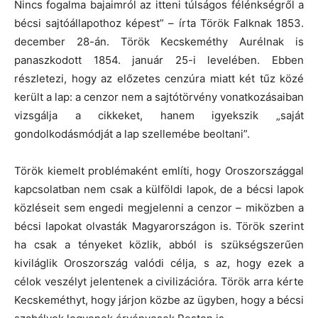
Nincs fogalma bajaimról az itteni túlságos félénkségről a
bécsi sajtóállapothoz képest” – írta Török Falknak 1853.
december 28-án. Török Kecskeméthy Aurélnak is
panaszkodott 1854. január 25-i levelében. Ebben
részletezi, hogy az előzetes cenzúra miatt két tűz közé
került a lap: a cenzor nem a sajtótörvény vonatkozásaiban
vizsgálja a cikkeket, hanem igyekszik „saját
gondolkodásmódját a lap szellemébe beoltani”.
Török kiemelt problémaként említi, hogy Oroszországgal
kapcsolatban nem csak a külföldi lapok, de a bécsi lapok
közléseit sem engedi megjelenni a cenzor – miközben a
bécsi lapokat olvasták Magyarországon is. Török szerint
ha csak a tényeket közlik, abból is szükségszerűen
kiviláglik Oroszország valódi célja, s az, hogy ezek a
célok veszélyt jelentenek a civilizációra. Török arra kérte
Kecskeméthyt, hogy járjon közbe az ügyben, hogy a bécsi