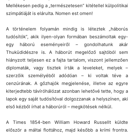
Mellékesen pedig a „természetesen” kitétellel külpolitikai
szimpátiáját is elárulta. Nomen est omen!
A történelem folyamán mindig is léteztek „háborús
tudósítók”, akik ilyen-olyan formában beszámoltak egy-
egy háború eseményeiről – gondolhatunk akár
Thuküdidészre is. A háborút megelőző sajtóból sem
hiányzott teljesen ez a fajta tartalom, viszont jellemzően
diplomaták, vagy tisztek írták a leveleket, melyek –
szerzőik személyéből adódóan – ki voltak téve a
cenzúrának. A gőzhajók megjelenése, illetve az egyre
kiterjedtebb távíróhálózat azonban lehetővé tette, hogy a
lapok egy saját tudósítóval dolgozzanak a helyszínen, aki
első kézből írhat a háborúról – megkötések nélkül.
A Times 1854-ben William Howard Russellt küldte
először a máltai flottához, majd később a krími frontra.