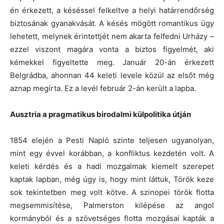
én érkezett, a késéssel felkeltve a helyi határrendőrség
biztosának gyanakvását. A késés mögött romantikus ügy
lehetett, melynek érintettjét nem akarta felfedni Urházy –
ezzel viszont magára vonta a biztos figyelmét, aki
kémekkel figyeltette meg. Január 20-án érkezett
Belgrádba, ahonnan 44 keleti levele közül az elsőt még
aznap megírta. Ez a levél február 2-án került a lapba.
Ausztria a pragmatikus birodalmi külpolitika útján
1854 elején a Pesti Napló szinte teljesen ugyanolyan,
mint egy évvel korábban, a konfliktus kezdetén volt. A
keleti kérdés és a hadi mozgalmak kiemelt szerepet
kaptak lapban, még úgy is, hogy mint láttuk, Török keze
sok tekintetben meg volt kötve. A szinopei török flotta
megsemmisítése, Palmerston kilépése az angol
kormányból és a szövetséges flotta mozgásai kapták a