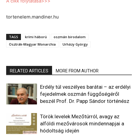
A cikk folytatása>>>
tortenelem.mandiner.hu
TAGS
krími háború
oszmán birodalom
Osztrák-Magyar Monarchia
Urházy György
RELATED ARTICLES
MORE FROM AUTHOR
Erdély túl veszélyes barátai – az erdélyi
fejedelmek oszmán függőségéről
beszél Prof. Dr. Papp Sándor történész
Török levelek Mezőtúrról, avagy az
alföldi mezővárosok mindennapjai a
hódoltság idején