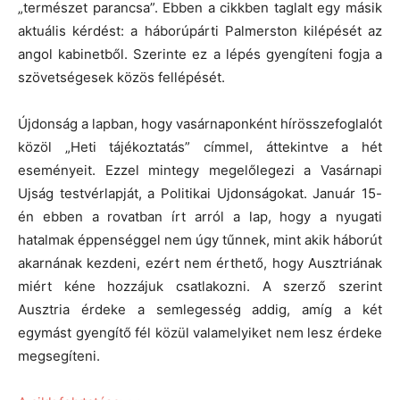
„természet parancsa”. Ebben a cikkben taglalt egy másik
aktuális kérdést: a háborúpárti Palmerston kilépését az
angol kabinetből. Szerinte ez a lépés gyengíteni fogja a
szövetségesek közös fellépését.
Újdonság a lapban, hogy vasárnaponként hírösszefoglalót
közöl „Heti tájékoztatás” címmel, áttekintve a hét
eseményeit. Ezzel mintegy megelőlegezi a Vasárnapi
Ujság testvérlapját, a Politikai Ujdonságokat. Január 15-
én ebben a rovatban írt arról a lap, hogy a nyugati
hatalmak éppenséggel nem úgy tűnnek, mint akik háborút
akarnának kezdeni, ezért nem érthető, hogy Ausztriának
miért kéne hozzájuk csatlakozni. A szerző szerint
Ausztria érdeke a semlegesség addig, amíg a két
egymást gyengítő fél közül valamelyiket nem lesz érdeke
megsegíteni.