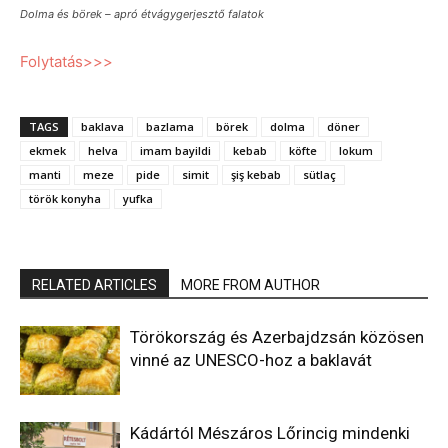
Dolma és börek – apró étvágygerjesztő falatok
Folytatás>>>
TAGS
baklava
bazlama
börek
dolma
döner
ekmek
helva
imam bayildi
kebab
köfte
lokum
manti
meze
pide
simit
şiş kebab
sütlaç
török konyha
yufka
RELATED ARTICLES
MORE FROM AUTHOR
Törökország és Azerbajdzsán közösen
vinné az UNESCO-hoz a baklavát
Kádártól Mészáros Lőrincig mindenki