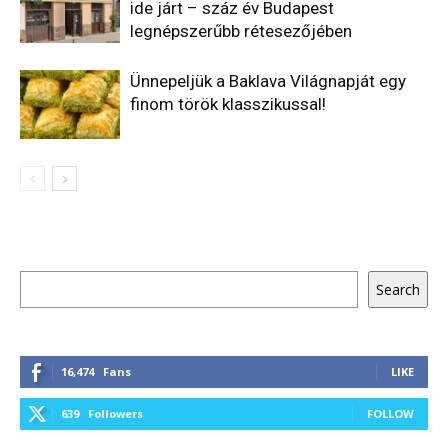
ide járt – száz év Budapest
legnépszerűbb rétesezőjében
Ünnepeljük a Baklava Világnapját egy
finom török klasszikussal!
Keresés
Search
16,474
Fans
LIKE
639
Followers
FOLLOW