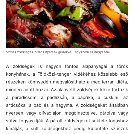
Színes zöldséges-húsos nyársak grillezve – egyszerű és nagyszerű
A zöldségek is nagyon fontos alapanyagai a török
konyhának, a Földközi-tenger vidékéhez közelebb eső
részeken könnyedén megvalósítható a mediterrán diéta,
minden adott hozzá. Az alapvető zöldségek közé tartozik
a paradicsom, a padlizsán, a paprika, a cukkini, az
articsóka, a bab és a hagyma. A zöldségeket általában
nyersen vagy olívaolajon megdinsztelve, párolva vagy
sütve fogyasztják. A párolt zöldségeket sokféle fogáshoz
kínálják, a sült zöldségekhez pedig különféle szószok