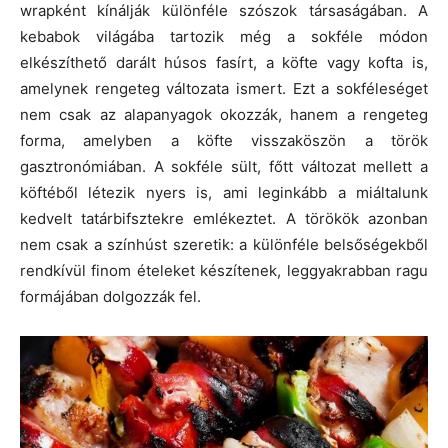
wrapként kínálják különféle szószok társaságában. A
kebabok világába tartozik még a sokféle módon
elkészíthető darált húsos fasírt, a köfte vagy kofta is,
amelynek rengeteg változata ismert. Ezt a sokféleséget
nem csak az alapanyagok okozzák, hanem a rengeteg
forma, amelyben a köfte visszaköszön a török
gasztronómiában. A sokféle sült, főtt változat mellett a
köftéből létezik nyers is, ami leginkább a miáltalunk
kedvelt tatárbifsztekre emlékeztet. A törökök azonban
nem csak a színhúst szeretik: a különféle belsőségekből
rendkívül finom ételeket készítenek, leggyakrabban ragu
formájában dolgozzák fel.