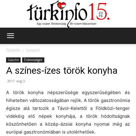
Türkinfo
Türkinfo
Gasztro
Gasztro
Érdekességek
A színes-ízes török konyha
2017. aug 3.
A török konyha népszerűsége egyszerűségében és
hihetetlen változatosságában rejlik. A török gasztronómia
égisze alá tartozik a Távol-Kelettől a Földközi-tenger
vidékéig elő népek konyhája, a török hódoltságnak
köszönhetően a közép-ázsiai konyha nyomai még az
európai gasztronómiában is utolérhetőek.