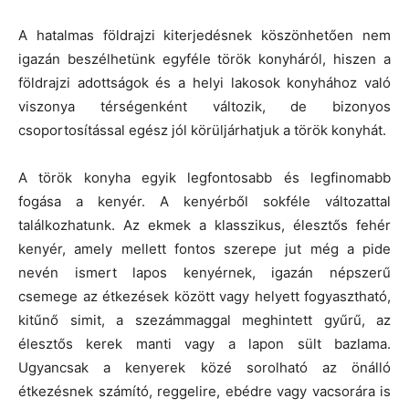
A hatalmas földrajzi kiterjedésnek köszönhetően nem
igazán beszélhetünk egyféle török konyháról, hiszen a
földrajzi adottságok és a helyi lakosok konyhához való
viszonya térségenként változik, de bizonyos
csoportosítással egész jól körüljárhatjuk a török konyhát.
A török konyha egyik legfontosabb és legfinomabb
fogása a kenyér. A kenyérből sokféle változattal
találkozhatunk. Az ekmek a klasszikus, élesztős fehér
kenyér, amely mellett fontos szerepe jut még a pide
nevén ismert lapos kenyérnek, igazán népszerű
csemege az étkezések között vagy helyett fogyasztható,
kitűnő simit, a szezámmaggal meghintett gyűrű, az
élesztős kerek manti vagy a lapon sült bazlama.
Ugyancsak a kenyerek közé sorolható az önálló
étkezésnek számító, reggelire, ebédre vagy vacsorára is