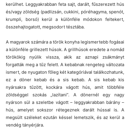
kerülhet. Leggyakrabban feta sajt, darált, fűszerezett hús
és/vagy zöldség (padlizsán, cukkini, póréhagyma, spenót,
krumpli, borsó) kerül a különféle módokon feltekert,
összehajtogatott, megsodort tésztába.
A magyarok számára a török konyha legismertebb fogásai
a különféle grillezett húsok. A grillhúsok eredete a nomád
törökökig nyúlik vissza, akik az aznapi zsákmányt
forgatták meg a tűz felett. A kebabnak rengeteg változata
ismert, de nyugaton főleg két kategóriával találkozhatunk,
ez a döner kebab és a sis kebab. A sis kebab kis
nyársakra tűzött, kockára vágott hús, amit többféle
zöldséggel szokás „lazítani”. A dönernél egy nagy
nyárson sül a szeletbe vágott – leggyakrabban bárány –
hús, amelyet sokszor rétegeznek darált hússal is. A
megsült széleket ezután késsel lemetszik, és az kerül a
vendég tányérjára.