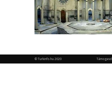
© Turkinfo.hu 2020
Támogasd a