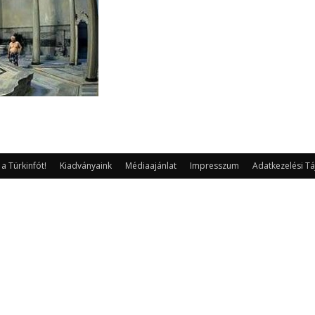
 Türkinfót!
Kiadványaink
Médiaajánlat
Impresszum
Adatkezelési Tá