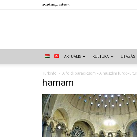
2026. augusztus 7.
AKTUÁLIS
KULTÚRA
UTAZÁS
Türkinfo
A földi paradicsom – A muszlim fürdőkult
hamam