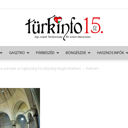
GASZTRO
PÁRBESZÉD
BÖNGÉSZDE
HASZNOS INFÓK
Türkinfo
úra szerepe az egészség és szépség megőrzésében
hamam