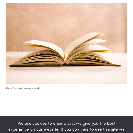
Rendelhető könyveink
Támogasd a Türkinfót!
Kiadványaink
Médiaajánlat
We use cookies to ensure that we give you the best
Impresszum
Adatkezelési Tájékoztató
ÁSZF
Alapítvány
experience on our website. If you continue to use this site we