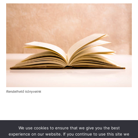
Rendelhető könyveink
Támogasd a Türkinfót!
Kiadványaink
Médiaajánlat
We use cookies to ensure that we give you the best
Impresszum
Adatkezelési Tájékoztató
ÁSZF
Alapítvány
experience on our website. If you continue to use this site we