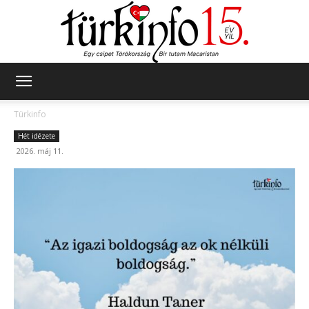
Türkinfo
Türkinfo
Hét idézete
2026. máj 11.