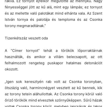
rakva. Ez tornyot éjfélkor megütötte az mennykű. Nagy
fényességgel jött az kű alá, mint egy lámpás; ez tornyot
és az mellette való palotákat mind elhánta vala. Az Szent
István tornya és palotája és temploma és az Csonka
torony megmaradtának.”
Tizenkétszáz veszett oda
A “Címer tornyot” tehát a törökök lőporraktárnak
használták, és amikor a villám belecsapott, az ott
felhalmozott rengeteg puskapor hatalmas detonációt
okozott.
„Igen sok keresztyén rab volt az Csonka toronyban,
ötszázig való, harmincnégyet vesztett az kű bennek, kik
az torony tetein aláhullottak. Az Csonka torony körül való
őriző törökök mind elvesztek szörnyűképpen. Sűrű házak
voltak Csonka torony körül, melyben jancsárok és lakos