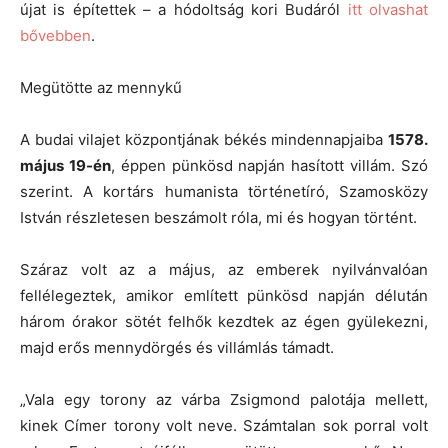
újat is építettek – a hódoltság kori Budáról
itt olvashat
bővebben
.
Megütötte az mennykű
A budai vilajet központjának békés mindennapjaiba
1578.
május 19-én
, éppen pünkösd napján hasított villám. Szó
szerint. A kortárs humanista történetíró, Szamosközy
István részletesen beszámolt róla, mi és hogyan történt.
Száraz volt az a május, az emberek nyilvánvalóan
fellélegeztek, amikor említett pünkösd napján délután
három órakor sötét felhők kezdtek az égen gyülekezni,
majd erős mennydörgés és villámlás támadt.
„Vala egy torony az várba Zsigmond palotája mellett,
kinek Címer torony volt neve. Számtalan sok porral volt