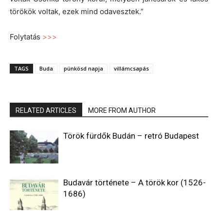
törökök voltak, ezek mind odavesztek.”
Folytatás
>>>
TAGS
Buda
pünkösd napja
villámcsapás
RELATED ARTICLES
MORE FROM AUTHOR
Török fürdők Budán – retró Budapest
Budavár története – A török kor (1526-
1686)