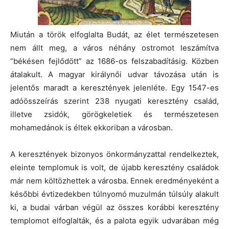
Miután a török elfoglalta Budát, az élet természetesen
nem állt meg, a város néhány ostromot leszámítva
“békésen fejlődött” az 1686-os felszabadításig. Közben
átalakult. A magyar királynői udvar távozása után is
jelentős maradt a keresztények jelenléte. Egy 1547-es
adóösszeírás szerint 238 nyugati keresztény család,
illetve zsidók, görögkeletiek és természetesen
mohamedánok is éltek ekkoriban a városban.
A keresztények bizonyos önkormányzattal rendelkeztek,
eleinte templomuk is volt, de újabb keresztény családok
már nem költözhettek a városba. Ennek eredményeként a
későbbi évtizedekben túlnyomó muzulmán túlsúly alakult
ki, a budai várban végül az összes korábbi keresztény
templomot elfoglalták, és a palota egyik udvarában még