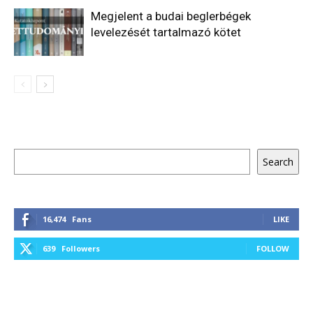
Megjelent a budai beglerbégek
levelezését tartalmazó kötet
Keresés
Search
16,474
Fans
LIKE
639
Followers
FOLLOW