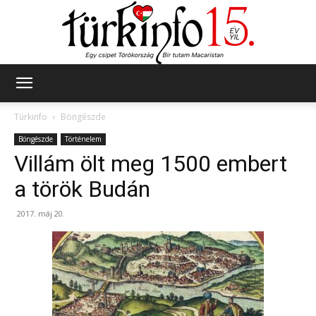
Türkinfo
Türkinfo
Böngészde
Böngészde
Történelem
Villám ölt meg 1500 embert
a török Budán
2017. máj 20.