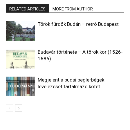
RELATED ARTICLES
MORE FROM AUTHOR
Török fürdők Budán – retró Budapest
Budavár története – A török kor (1526-
1686)
Megjelent a budai beglerbégek
levelezését tartalmazó kötet