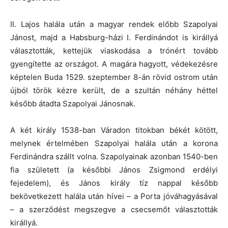
II. Lajos halála után a magyar rendek előbb Szapolyai
Jánost, majd a Habsburg-házi I. Ferdinándot is királlyá
választották, kettejük viaskodása a trónért tovább
gyengítette az országot. A magára hagyott, védekezésre
képtelen Buda 1529. szeptember 8-án rövid ostrom után
újból török kézre került, de a szultán néhány héttel
később átadta Szapolyai Jánosnak.
A két király 1538-ban Váradon titokban békét kötött,
melynek értelmében Szapolyai halála után a korona
Ferdinándra szállt volna. Szapolyainak azonban 1540-ben
fia született (a későbbi János Zsigmond erdélyi
fejedelem), és János király tíz nappal később
bekövetkezett halála után hívei – a Porta jóváhagyásával
– a szerződést megszegve a csecsemőt választották
királlyá.