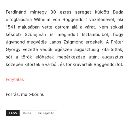
Ferdinánd mintegy 30 ezres sereget küldött Buda
elfoglalására Wilhelm von Roggendorf vezetésével, aki
1541 májusában vette ostrom alá a várat. Nem sokkal
később Szulejmán is megindult Isztambulból, hogy
úgymond megvédje János Zsigmond érdekeit. A Fráter
György vezette védők egészen augusztusig kitartottak,
sőt a török előhadak megérkezése után, augusztus
közepén kitörtek a várból, és tönkreverték Roggendorfot.
Folytatás
Forrás: mult-kor.hu
TAGS
Buda
Szülejmán