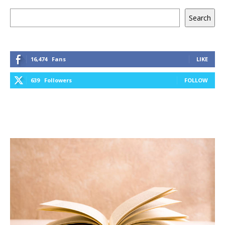
Keresés
Search
16,474
Fans
LIKE
639
Followers
FOLLOW