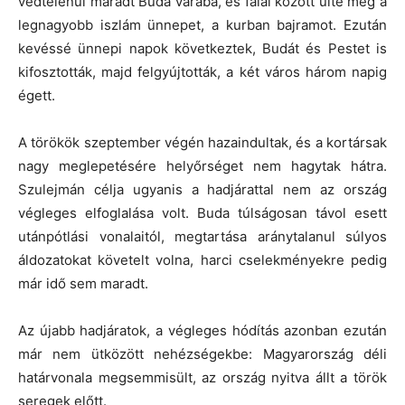
védtelenül maradt Buda várába, és falai között ülte meg a
legnagyobb iszlám ünnepet, a kurban bajramot. Ezután
kevéssé ünnepi napok következtek, Budát és Pestet is
kifosztották, majd felgyújtották, a két város három napig
égett.
A törökök szeptember végén hazaindultak, és a kortársak
nagy meglepetésére helyőrséget nem hagytak hátra.
Szulejmán célja ugyanis a hadjárattal nem az ország
végleges elfoglalása volt. Buda túlságosan távol esett
utánpótlási vonalaitól, megtartása aránytalanul súlyos
áldozatokat követelt volna, harci cselekményekre pedig
már idő sem maradt.
Az újabb hadjáratok, a végleges hódítás azonban ezután
már nem ütközött nehézségekbe: Magyarország déli
határvonala megsemmisült, az ország nyitva állt a török
seregek előtt.