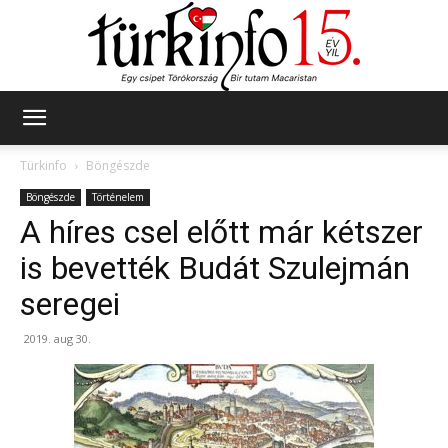
Türkinfo
Türkinfo
Böngészde
Böngészde
Történelem
A híres csel előtt már kétszer
is bevették Budát Szulejmán
seregei
2019. aug 30.