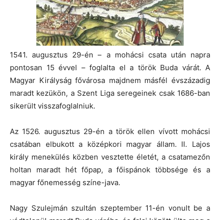
1541. augusztus 29-én – a mohácsi csata után napra
pontosan 15 évvel – foglalta el a török Buda várát. A
Magyar Királyság fővárosa majdnem másfél évszázadig
maradt kezükön, a Szent Liga seregeinek csak 1686-ban
sikerült visszafoglalniuk.
Az 1526. augusztus 29-én a török ellen vívott mohácsi
csatában elbukott a középkori magyar állam. II. Lajos
király menekülés közben vesztette életét, a csatamezőn
holtan maradt hét főpap, a főispánok többsége és a
magyar főnemesség színe-java.
Nagy Szulejmán szultán szeptember 11-én vonult be a