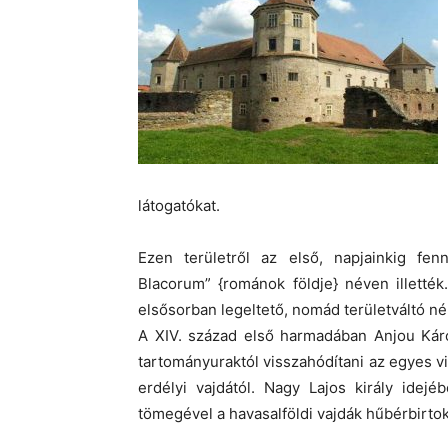
látogatókat.
Ezen területről az első, napjainkig fen
Blacorum” {románok földje} néven illetté
elsősorban legeltető, nomád területváltó n
A XIV. század első harmadában Anjou Káro
tartományuraktól visszahódítani az egyes v
erdélyi vajdától. Nagy Lajos király idej
tömegével a havasalföldi vajdák hűbérbirto