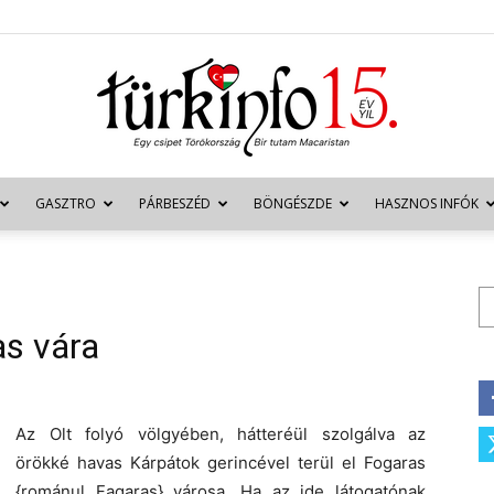
GASZTRO
PÁRBESZÉD
BÖNGÉSZDE
HASZNOS INFÓK
Türkinfo
Ke
s vára
Az Olt folyó völgyében, hátteréül szolgálva az
örökké havas Kárpátok gerincével terül el Fogaras
{románul Fagaras} városa. Ha az ide látogatónak