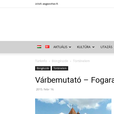
2026. augusztus 8.
AKTUÁLIS
KULTÚRA
UTAZÁS
Türkinfo
Böngészde
Történelem
Böngészde
Történelem
Várbemutató – Fogara
2015. febr 16.