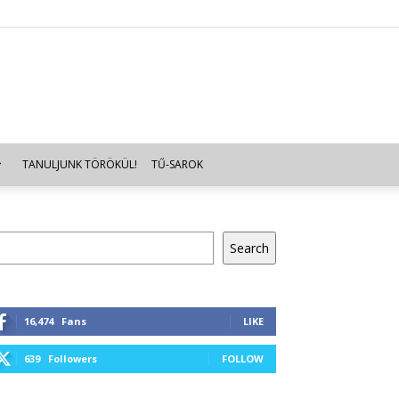
TANULJUNK TÖRÖKÜL!
TŰ-SAROK
resés
Search
16,474
Fans
LIKE
639
Followers
FOLLOW