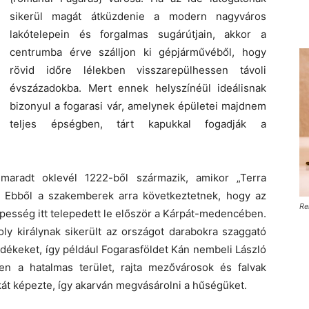
sikerül magát átküzdenie a modern nagyváros
lakótelepein és forgalmas sugárútjain, akkor a
centrumba érve szálljon ki gépjárművéből, hogy
rövid időre lélekben visszarepülhessen távoli
évszázadokba. Mert ennek helyszínéül ideálisnak
bizonyul a fogarasi vár, amelynek épületei majdnem
teljes épségben, tárt kapukkal fogadják a
nmaradt oklevél 1222-ből származik, amikor „Terra
k. Ebből a szakemberek arra következtetnek, hogy az
Re
épesség itt telepedett le először a Kárpát-medencében.
ly királynak sikerült az országot darabokra szaggató
idékeket, így például Fogarasföldet Kán nembeli László
ében a hatalmas terület, rajta mezővárosok és falvak
kát képezte, így akarván megvásárolni a hűségüket.