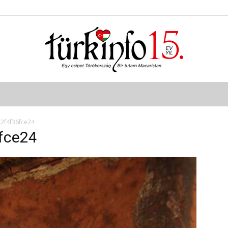
Türkinfo
2f4f36fce24
fce24