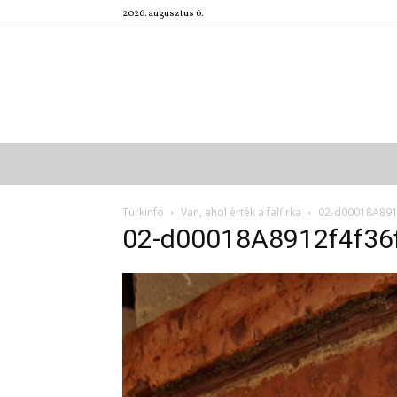
2026. augusztus 6.
Türkinfo
Van, ahol érték a falfirka
02-d00018A891
02-d00018A8912f4f36