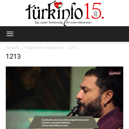
Türkinfo
Türkinfo
Taksim Trio – Derdin ne
1213
1213