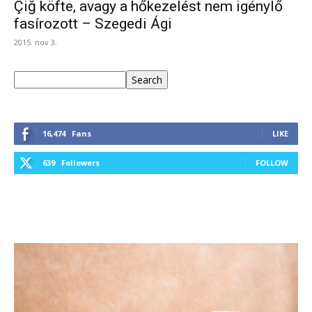
Çiğ köfte, avagy a hőkezelést nem igénylő
fasírozott – Szegedi Ági
2015. nov 3.
Keresés
Search
16,474
Fans
LIKE
639
Followers
FOLLOW